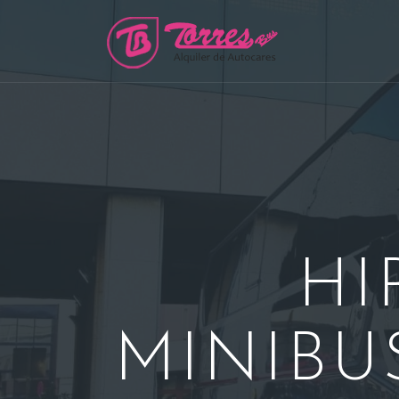
Saltar
al
contenido
HI
MINIBU