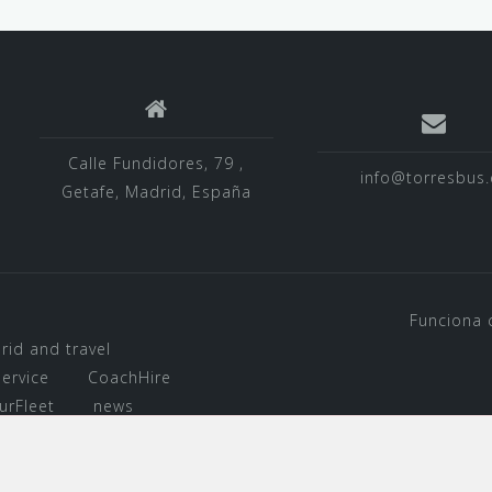
Calle Fundidores, 79 ,
info@torresbus.
Getafe, Madrid, España
Funciona 
rid and travel
ervice
CoachHire
urFleet
news
d Airport Transfer