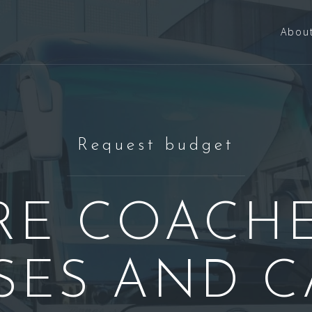
Abou
Request budget
RE COACHE
SES AND C