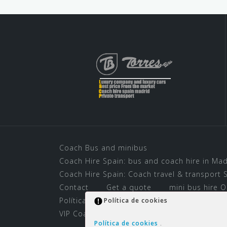
Coach Bus and minibus
Coach Hire Spain: bus and coach hire in Mad
Coach Hire Spain: Coach travel & transport S
Contact
Get a quote
mini bus hire O
Política de cookies
Rent a Bus for Madri
Política de cookies
VIP Coach Hire in Madrid
Política de cookies
.