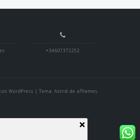
es
+34607372252
con WordPress
|
Tema:
Astrid
de aThemes.