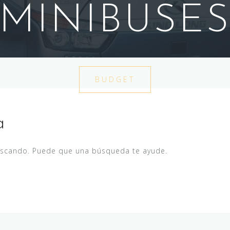
MINIBUSE
BUDGET
a
uscando. Puede que una búsqueda te ayude.