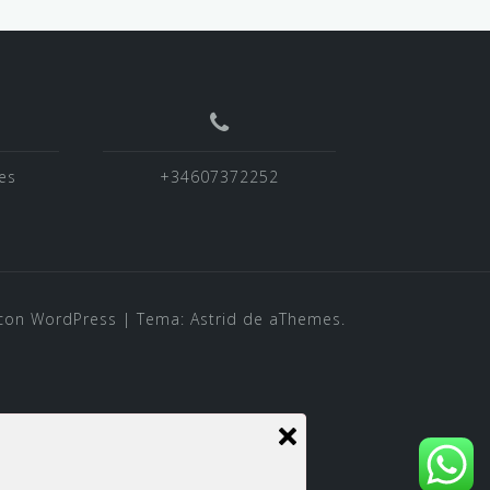
es
+34607372252
con WordPress
|
Tema:
Astrid
de aThemes.