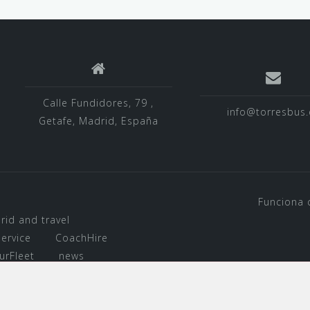
Calle Fundidores, 79 ,
info@torresbus.
Getafe, Madrid, España
Funciona 
rid and travel
ervice
CoachHire
urFleet
news
d Airport Transfer