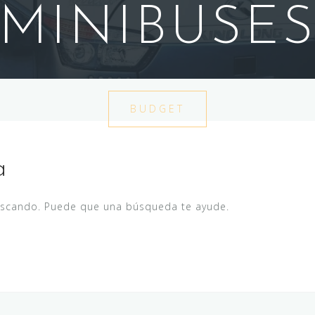
MINIBUSE
BUDGET
a
uscando. Puede que una búsqueda te ayude.