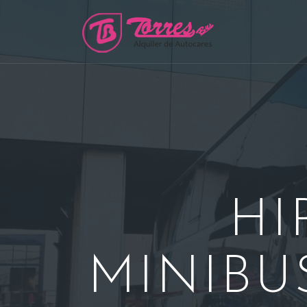
Saltar
al
contenido
HI
MINIBU