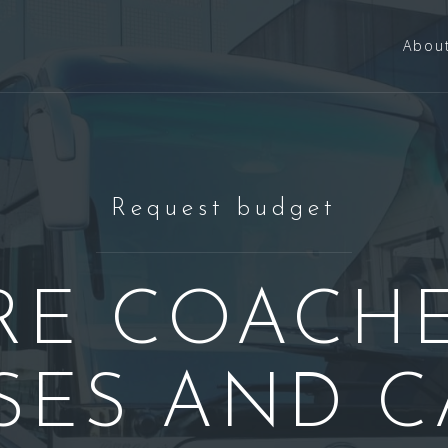
Abou
Request budget
RE COACHE
SES AND C