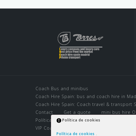
Coach Bus and minibus
Coach Hire Spain: bus and coach hire in Mad
Coach Hire Spain: Coach travel & transport S
Contact
Get a quote
mini bus hire O
Política de cookies
Rent a Bus for Madri
Política de cookies
VIP Coach Hire in Madrid
Política de cookies
.